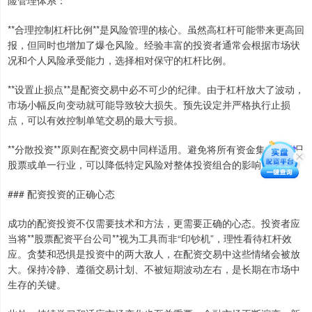
**合理控制杠杆比例**是风险管理的核心。虽然高杠杆可能带来更高回
报，但同时也增加了爆仓风险。经验丰富的投资者通常会根据市场状
况和个人风险承受能力，选择相对保守的杠杆比例。
**设置止损点**是配资交易中必不可少的纪律。由于杠杆放大了波动，
市场小幅反向变动就可能导致较大损失。预先设定并严格执行止损
点，可以有效控制单笔交易的最大亏损。
**分散投资**原则在配资交易中同样适用。避免将所有资金集中于单只
股票或单一行业，可以降低特定风险对整体投资组合的影响。
### 配资投资的正确心态
成功的配资投资不仅需要技术和方法，更需要正确的心态。投资者应
当将**股票配资平台公司**视为工具而非“印钞机”，理性看待杠杆效
应。贪婪和恐惧是投资中的两大敌人，在配资交易中这些情绪会被放
大。保持冷静、遵循交易计划、不被短期波动左右，是长期在市场中
生存的关键。