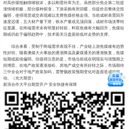
对高价煤抵触情绪较浓，多以刚需补库为主。虽然部分焦企第二轮提
涨情绪积极，部分煤种探涨，下游采购有所回暖，但提价后整体交投
偏弱，使得现货成交表现难以支撑焦煤价格走强。当前成材表需回升
速度迟缓，五大材产量下滑，铁水产量或见顶回落，成材市场淡季特
征显露。在终端需求未有明显好转前，料双焦难有大幅回升，焦煤短
期或仍处于偏弱趋势中，技术面关注盘面前低对走势的支撑。
综合来看，受制于终端需求表现不佳，产业链上游焦煤难有趋势
性好转。随着澳煤大火事故的逐渐降温及蒙煤通关的逐渐恢复，焦煤
短期或延续偏弱。但值得注意的是，市场当前或在弱现实与强预期之
间博弈。在地产政策逐渐放松、房地产成交有所好转之际，市场期待
三中全会对于地产政策加码，需警惕政策预期变化对盘面造成的扰
动。（光大期货）
新浪合作大平台期货开户 安全快捷有保障