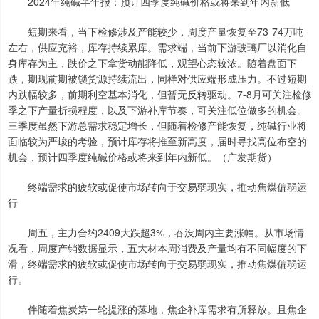
2024年纯碱半年报：预计四季度纯碱价格或将来到年内新低
短期来看，当下检修涉及产能较少，周度产量恢复至73-74万吨
左右，供应充裕，库存持续累库。需求端，当前下游玻璃厂以消化自
身库存为主，跌价之下拿货动能降低，观望心态较浓。随着盘面下
跌，期现前期被锁货源持续流出，同样对供应端形成压力。不过短期
内跌幅较多，前期利空基本消化，但暂无反转驱动。7-8月可关注检修
季之下产量折损程度，以及下游补库节奏，可关注低位做多的机会。
三季度虽然下游总需求稳定增长，但随着检修产能恢复，纯碱行业将
面临较为严峻的考验，预计库存将推至新高度，届时寻找高位布空的
机会，预计四季度纯碱价格或将来到年内新低。（广发期货）
终端需求的疲软或促使市场转向于交易弱现实，推动焦煤偏弱运
行
周五，主力合约2409大跌超3%，吞没周内主要涨幅。从市场情
况看，周度产销数据显示，五大材本周消费及产量均有不同幅度的下
滑，终端需求的疲软或促使市场转向于交易弱现实，推动焦煤偏弱运
行。
伴随着焦炭第一轮提涨的落地，焦企补库需求有所释放。且焦企