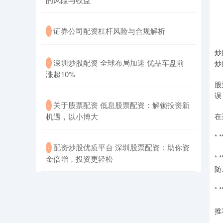
​证券公司配资杠杆风险与合规解析
·
炒
​深圳炒股配资 全球布局加速 优品车盘前
·
炒
涨超10%
股
误
​关于股票配资 低息股票配资：解锁投资新
·
在
机遇，以小博大
*
​配资炒股优质平台 深圳股票配资：助你资
·
*
金倍增，投资更轻松
随
*
推