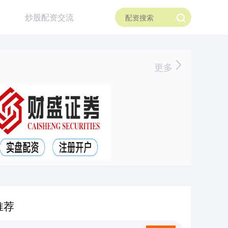
炒股配资交流
更多
推荐