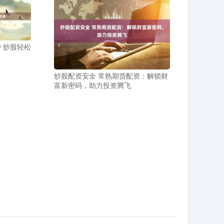
 炒股轻松
炒股配资安全 常熟期货配资：解锁财
富新密码，助力投资腾飞