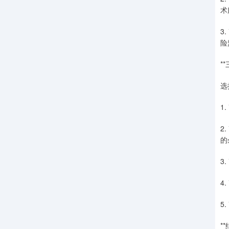
术
3
险
*
选
1
2
的
3
4
5
**