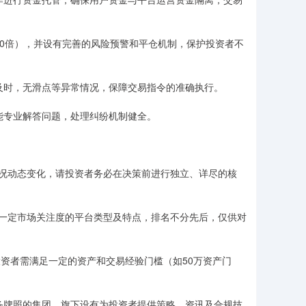
过10倍），并设有完善的风险预警和平仓机制，保护投资者不
同步及时，无滑点等异常情况，保障交易指令的准确执行。
，能专业解答问题，处理纠纷机制健全。
况动态变化，请投资者务必在决策前进行独立、详尽的核
一定市场关注度的平台类型及特点，排名不分先后，仅供对
。投资者需满足一定的资产和交易经验门槛（如50万资产门
。
息服务牌照的集团，旗下设有为投资者提供策略、资讯及合规技