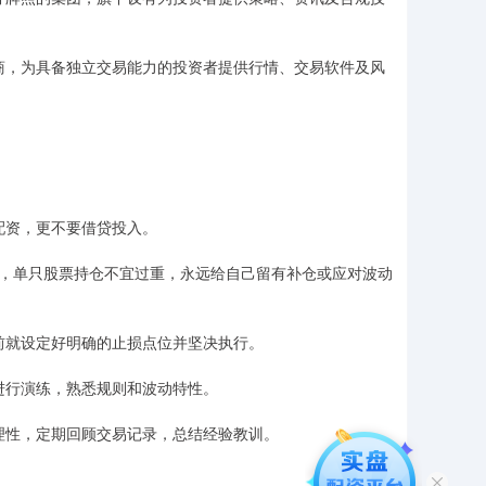
服务商，为具备独立交易能力的投资者提供行情、交易软件及风
于配资，更不要借贷投入。
始尝试，单只股票持仓不宜过重，永远给自己留有补仓或应对波动
易前就设定好明确的止损点位并坚决执行。
能进行演练，熟悉规则和波动特性。
持理性，定期回顾交易记录，总结经验教训。