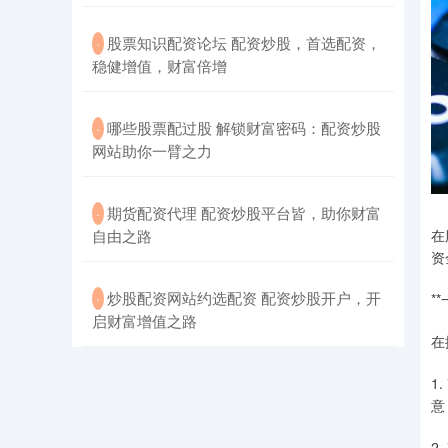
​股票知识配资论坛 配资炒股，首选配资，
·
稳健增值，财富倍增
​哪些股票配过股 解锁财富密码：配资炒股
·
网站助你一臂之力
​期货配资代理 配资炒股平台皆，助你财富
·
在
自由之路
资
​炒股配资网站约选配资 配资炒股开户，开
·
*
启财富增值之路
在
1
意
2