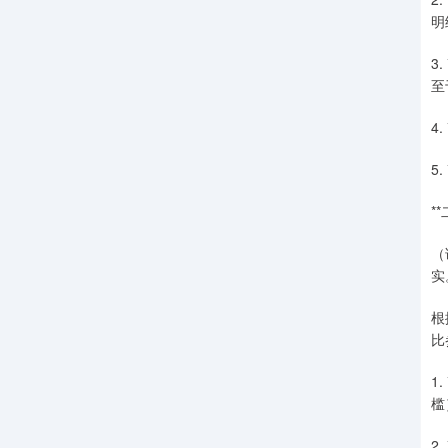
明
3
至
4
5
*
（
实
根
比
1
槛
2