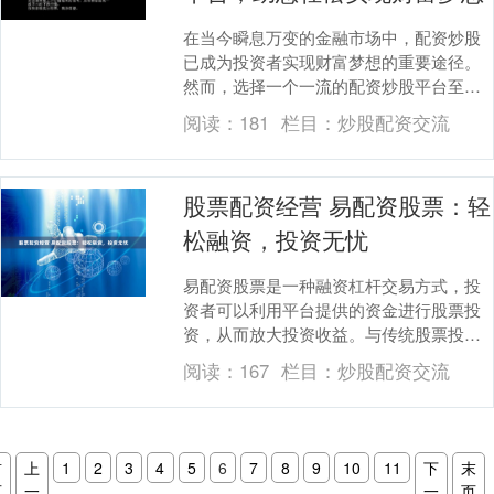
在当今瞬息万变的金融市场中，配资炒股
已成为投资者实现财富梦想的重要途径。
然而，选择一个一流的配资炒股平台至关
重要，它可以为您提供安全、可靠和高效
阅读：
181
栏目：
炒股配资交流
的交易体验。 网....
股票配资经营 易配资股票：轻
松融资，投资无忧
易配资股票是一种融资杠杆交易方式，投
资者可以利用平台提供的资金进行股票投
资，从而放大投资收益。与传统股票投资
相比，易配资股票具有以下优势： * **市
阅读：
167
栏目：
炒股配资交流
场行情：*....
首
上
1
2
3
4
5
6
7
8
9
10
11
下
末
页
一
一
页