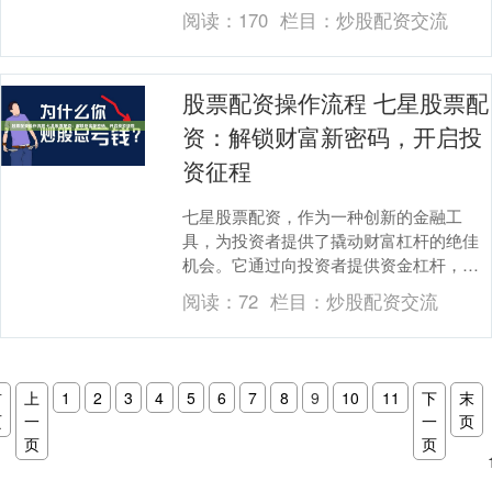
获得更高的回报。然而，选择一个正规可
阅读：
170
栏目：
炒股配资交流
靠的配资平台至关重....
股票配资操作流程 七星股票配
资：解锁财富新密码，开启投
资征程
七星股票配资，作为一种创新的金融工
具，为投资者提供了撬动财富杠杆的绝佳
机会。它通过向投资者提供资金杠杆，放
大投资收益，帮助他们加速财富积累。 通
阅读：
72
栏目：
炒股配资交流
过我们的门户，您....
首
上
1
2
3
4
5
6
7
8
9
10
11
下
末
页
一
一
页
页
页