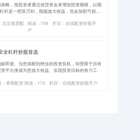
的策略，指投资者通过借贷资金来增加投资规模，以期
杠杆是一把双刃剑，既能放大收益，也会加剧亏损....
：北京股票配
阅读：
159
栏目：
在线配资炒股开
户
安全杠杆炒股首选
稍纵即逝。当您洞察到绝佳的投资良机，却受限于自有
配资平台便成为您放大收益、实现投资目标的有力工
者：券商配资
阅读：
173
栏目：
在线配资炒股开户
录