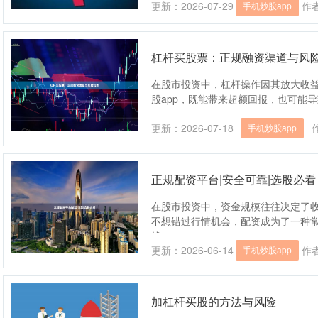
更新：2026-07-29
作
手机炒股app
杠杆买股票：正规融资渠道与风
在股市投资中，杠杆操作因其放大收
股app，既能带来超额回报，也可能导
更新：2026-07-18
手机炒股app
正规配资平台|安全可靠|选股必看
在股市投资中，资金规模往往决定了
不想错过行情机会，配资成为了一种
找....
更新：2026-06-14
作
手机炒股app
加杠杆买股的方法与风险