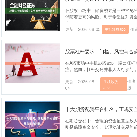
在股票市场中，融资融券是一种常见
伴随着更高的风险。对于希望提升资
方....
更新：2026-08-05
作
手机炒股app
股票杠杆要求：门槛、风控与合
在A股市场中手机炒股app，股票杠杆
注。然而，杠杆交易并非人人可参与，其背
作者
更新：2026-08-
手机炒股
股
04
app
十大期货配资平台排名，正规安
在期货交易中，合理的资金配置是放
则是保障资金安全、实现稳健交易的
抉....