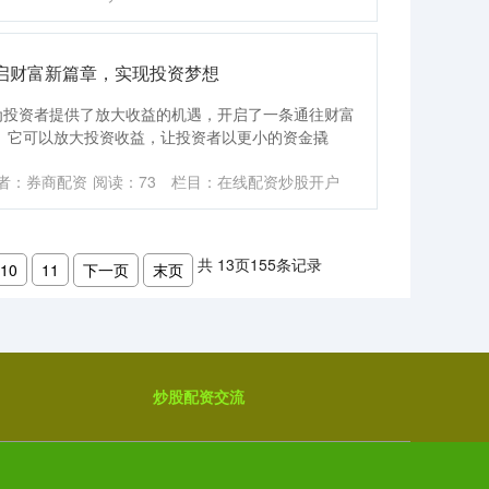
启财富新篇章，实现投资梦想
为投资者提供了放大收益的机遇，开启了一条通往财富
。它可以放大投资收益，让投资者以更小的资金撬
者：券商配资
阅读：
73
栏目：
在线配资炒股开户
共
13
页
155
条记录
10
11
下一页
末页
炒股配资交流