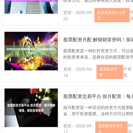
投资方式，通过向券商借入资金，投
益。....
更新：2025-09-
配资股票是什么意
思
22
股票配资月配 解锁财富密码！探
股票配资是一种杠杆投资方式，可以
的投资者来说，选择合适的股票配资平
资....
作者
更新：2025-09-
股票配资月
配
股
19
股票配资交易平台 按月配资：每
按月配资是一种灵活的投资方式股票
金，用于投资股票。这种方式可以帮
*....
作
更新：2025-09-
股票配资交易平
台
票
17