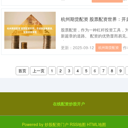
杭州期货配资 股票配资世界：开
股票配资，作为一种杠杆投资工具，
新篇章的道路。 配资的优势显而易见
动....
更新：2025-09-12
作
杭州期货配资
首页
上一页
1
2
3
4
5
6
7
8
9
在线配资炒股开户
Powered by
炒股配资门户
RSS地图
HTML地图